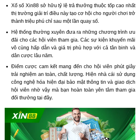
Xổ số Xin88 sở hữu tỷ lệ trả thưởng thuộc tốp cao nhất
thị trường giải trí điều này tạo cơ hội cho người chơi trở
thành triệu phú chỉ sau một lần quay số.
Hệ thống thường xuyên đưa ra những chương trình ưu
đãi cho các hội viên tham gia. Các sự kiện khuyến mãi
vô cùng hấp dẫn và giá trị phù hợp với cả tân binh và
dân cược lâu năm.
Điểm cược cam kết mang đến cho hội viên phút giây
trải nghiệm an toàn, chất lượng. Hiện nhà cái sử dụng
công nghệ hóa hiện đại bảo mật thông tin và giao dịch
hội viên nhờ vậy mà bạn hoàn toàn yên tâm tham gia
đổi thưởng tại đây.