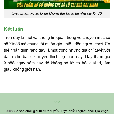
Siêu phẩm xổ số lô đề không thể bỏ lỡ tại nhà cái Xin88
Kết luận
Trên đây là một vài thông tin quan trọng về chuyên mục
xổ
số Xin88
mà chúng tôi muốn giới thiệu đến người chơi. Có
thể nhận định rằng đây là một trong những địa chỉ tuyệt vời
dành cho bất cứ ai yêu thích bộ môn này. Hãy tham gia
Xin88 ngay hôm nay để không bỏ lỡ cơ hội giải trí, làm
giàu không giới hạn.
Xin88
là sân chơi giải trí trực tuyến được nhiều người chơi lựa chọn