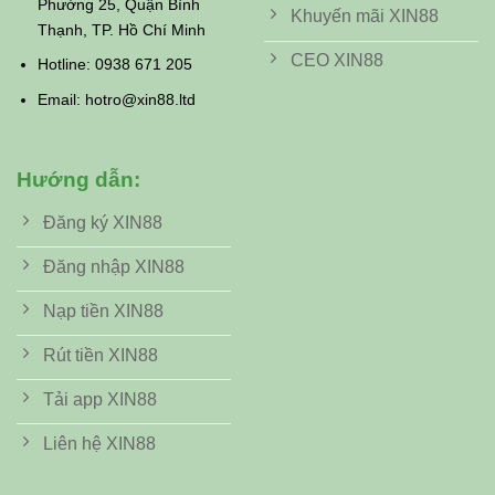
Phường 25, Quận Bình
Khuyến mãi XIN88
Thạnh, TP. Hồ Chí Minh
CEO XIN88
Hotline: 0938 671 205
Email:
hotro@xin88.ltd
Hướng dẫn:
Đăng ký XIN88
Đăng nhập XIN88
Nạp tiền XIN88
Rút tiền XIN88
Tải app XIN88
Liên hệ XIN88