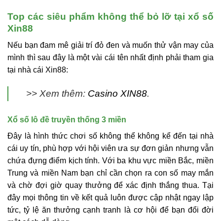
Top các siêu phẩm không thể bỏ lỡ tại xổ số
Xin88
Nếu bạn đam mê giải trí đỏ đen và muốn thử vận may của
mình thì sau đây là một vài cái tên nhất định phải tham gia
tại nhà cái Xin88:
>> Xem thêm:
Casino XIN88
.
Xổ số lô đề truyền thống 3 miền
Đây là hình thức chơi số không thể không kể đến tại nhà
cái uy tín, phù hợp với hội viên ưa sự đơn giản nhưng vẫn
chứa đựng điểm kịch tính. Với ba khu vực miền Bắc, miền
Trung và miền Nam bạn chỉ cần chọn ra con số may mắn
và chờ đợi giờ quay thưởng để xác định thắng thua. Tại
đây mọi thông tin về kết quả luôn được cập nhật ngay lập
tức, tỷ lệ ăn thưởng cạnh tranh là cơ hội để bạn đổi đời