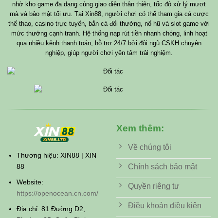
nhờ kho game đa dạng cùng giao diện thân thiện, tốc độ xử lý mượt
mà và bảo mật tối ưu. Tại Xin88, người chơi có thể tham gia cá cược
thể thao, casino trực tuyến, bắn cá đổi thưởng, nổ hũ và slot game với
mức thưởng cạnh tranh. Hệ thống nạp rút tiền nhanh chóng, linh hoạt
qua nhiều kênh thanh toán, hỗ trợ 24/7 bởi đội ngũ CSKH chuyên
nghiệp, giúp người chơi yên tâm trải nghiệm.
Xem thêm:
Về chúng tôi
Thương hiệu: XIN88 | XIN
Chính sách bảo mật
88
Website:
Quyền riêng tư
https://openocean.cn.com/
Điều khoản điều kiện
Địa chỉ: 81 Đường D2,