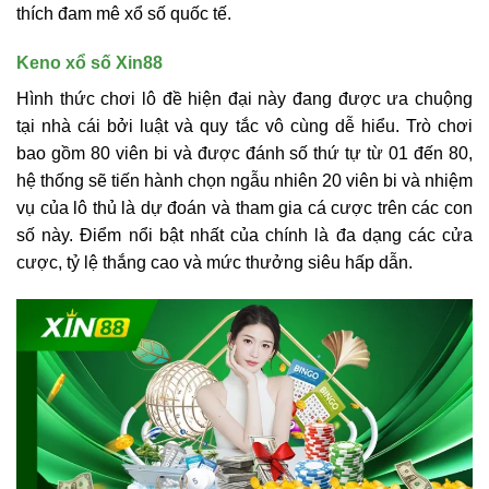
thích đam mê xổ số quốc tế.
Keno xổ số Xin88
Hình thức chơi lô đề hiện đại này đang được ưa chuộng
tại nhà cái bởi luật và quy tắc vô cùng dễ hiểu. Trò chơi
bao gồm 80 viên bi và được đánh số thứ tự từ 01 đến 80,
hệ thống sẽ tiến hành chọn ngẫu nhiên 20 viên bi và nhiệm
vụ của lô thủ là dự đoán và tham gia cá cược trên các con
số này. Điểm nổi bật nhất của chính là đa dạng các cửa
cược, tỷ lệ thắng cao và mức thưởng siêu hấp dẫn.