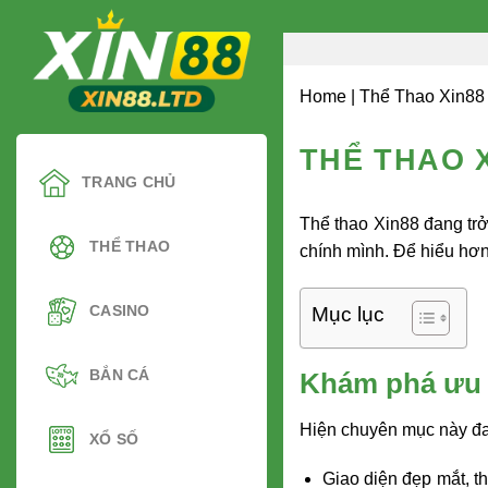
Bỏ
qua
nội
dung
Home
|
Thể Thao Xin88
THỂ THAO X
TRANG CHỦ
Thể thao Xin88 đang tr
THỂ THAO
chính mình. Để hiểu hơn
CASINO
Mục lục
BẮN CÁ
Khám phá ưu đ
Hiện chuyên mục này đan
XỔ SỐ
Giao diện đẹp mắt, t