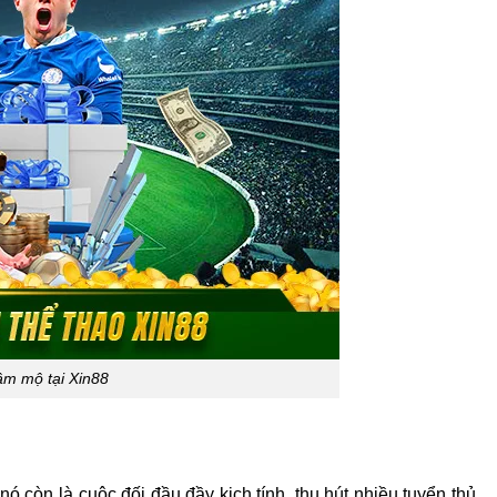
âm mộ tại Xin88
nó còn là cuộc đối đầu đầy kịch tính, thu hút nhiều tuyển thủ.