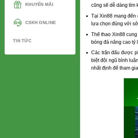
KHUYẾN MÃI
cũng sẽ dễ dàng tìm 
Tại Xin88 mang đến r
CSKH ONLINE
lựa chọn đúng với sở
Thể thao Xin88 cung 
TIN TỨC
bóng đá nâng cao tỷ 
Các trận đấu được ph
biệt đội ngũ bình luậ
nhất định để tham gia