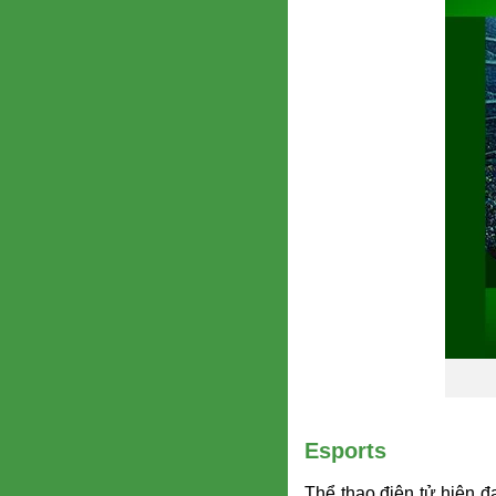
Esports
Thể thao điện tử hiện đa