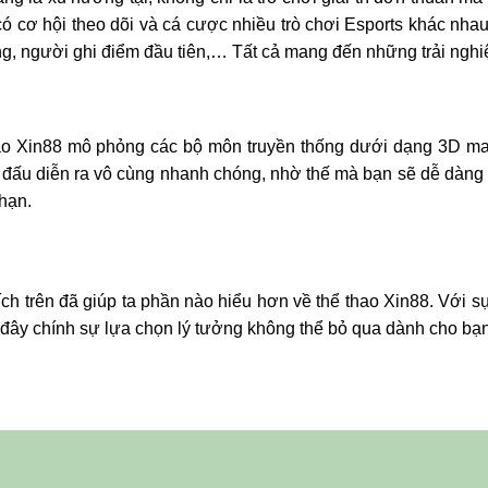
 có cơ hội theo dõi và cá cược nhiều trò chơi Esports khác 
ng, người ghi điểm đầu tiên,… Tất cả mang đến những trải nghi
hao Xin88 mô phỏng các bộ môn truyền thống dưới dạng 3D ma
n đấu diễn ra vô cùng nhanh chóng, nhờ thế mà bạn sẽ dễ dàng 
 hạn.
ch trên đã giúp ta phần nào hiểu hơn về
thể thao Xin88
. Với s
ì đây chính sự lựa chọn lý tưởng không thể bỏ qua dành cho bạn