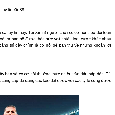
 uy tín Xin88:
cái uy tín này. Tại Xin88 người chơi có cơ hội theo dõi toàn
oài ra bạn sẽ được thỏa sức với nhiều loại cược khác nhau
bằng thì đây chính là cơ hội để bạn thu về những khoản lợi
ây bạn sẽ có cơ hội thưởng thức nhiều trận đấu hấp dẫn. Từ
c cung cấp đa dạng các kèo đặt cược với các tỷ lệ cũng được