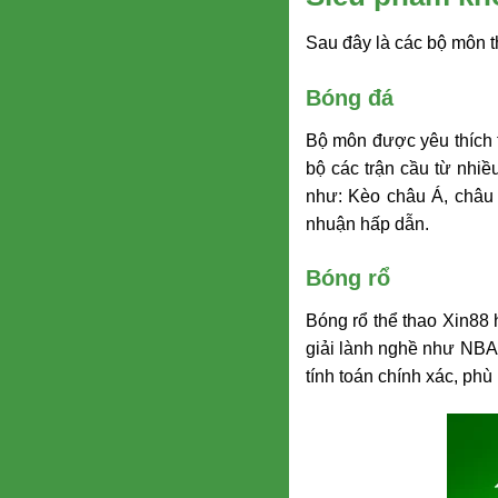
Sau đây là các bộ môn th
Bóng đá
Bộ môn được yêu thích t
bộ các trận cầu từ nhi
như: Kèo châu Á, châu 
nhuận hấp dẫn.
Bóng rổ
Bóng rổ thể thao Xin88
giải lành nghề như NBA,
tính toán chính xác, ph