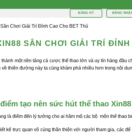
ĐĂNG KÝ
ĐĂNG NHẬ
 Sân Chơi Giải Trí Đỉnh Cao Cho BET Thủ
IN88 SÂN CHƠI GIẢI TRÍ ĐỈN
ở thành một nền tảng cá cược thể thao lớn và uy tín hàng đầ
 về thiên đường này ta cùng khám phá nhiều hơn trong nội dun
iểm tạo nên sức hút thể thao Xin88
g là điểm đến lý tưởng cho ai hâm mộ các bộ môn thể thao bởi
hiết kế trực quan vô cùng thân thiện với người tham gia, các