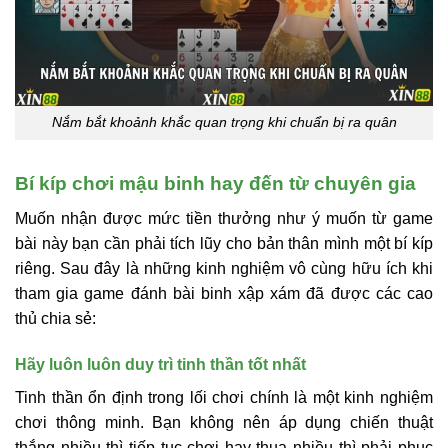
Nắm bắt khoảnh khắc quan trọng khi chuẩn bị ra quân
Bí kíp chơi mậu binh hay đến từ chuyên gia
Muốn nhận được mức tiền thưởng như ý muốn từ game
bài này bạn cần phải tích lũy cho bản thân mình một bí kíp
riêng. Sau đây là những kinh nghiệm vô cùng hữu ích khi
tham gia game đánh bài binh xập xám đã được các cao
thủ chia sẻ:
Hãy luôn luôn duy trì tinh thần tốt nhất
Tinh thần ổn định trong lối chơi chính là một kinh nghiệm
chơi thông minh. Bạn không nên áp dụng chiến thuật
thắng nhiều thì tiếp tục chơi hay thua nhiều thì phải phục