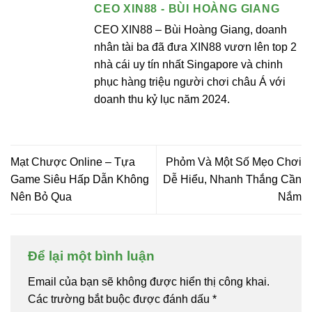
CEO XIN88 - BÙI HOÀNG GIANG
CEO XIN88 – Bùi Hoàng Giang, doanh
nhân tài ba đã đưa XIN88 vươn lên top 2
nhà cái uy tín nhất Singapore và chinh
phục hàng triệu người chơi châu Á với
doanh thu kỷ lục năm 2024.
Mạt Chược Online – Tựa
Phỏm Và Một Số Mẹo Chơi
Game Siêu Hấp Dẫn Không
Dễ Hiểu, Nhanh Thắng Cần
Nên Bỏ Qua
Nắm
Để lại một bình luận
Email của bạn sẽ không được hiển thị công khai.
Các trường bắt buộc được đánh dấu
*