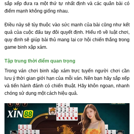
sắp xếp đưa ra một thứ tự nhất định và các quân bài có
điểm mạnh không giống nhau.
Điều này sẽ tùy thuộc vào sức mạnh của bài cũng như kết
quả của cuộc đấu tay đôi quyết định. Hiểu rõ về luật chơi,
quy định sẽ giúp bài thủ mang lại cơ hội chiến thắng trong
game binh xập xám.
Tập trung thời điểm quan trọng
Trong ván chơi binh xập xám trực tuyến người chơi cần
lưu ý thời gian giới hạn của mỗi ván. Nên bạn hãy sắp xếp
và tiến hành đánh có chiến thuật. Hãy khôn ngoan, nhanh
chóng sử dụng một cách hiệu quả.