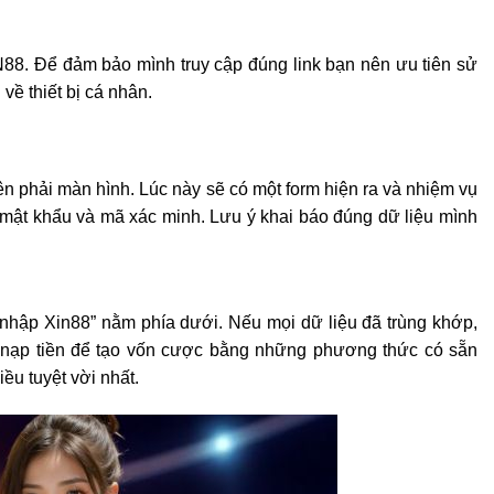
IN88
. Để đảm bảo mình truy cập đúng link bạn nên ưu tiên sử
về thiết bị cá nhân.
phải màn hình. Lúc này sẽ có một form hiện ra và nhiệm vụ
, mật khẩu và mã xác minh. Lưu ý khai báo đúng dữ liệu mình
nhập Xin88” nằm phía dưới. Nếu mọi dữ liệu đã trùng khớp,
n nạp tiền để tạo vốn cược bằng những phương thức có sẵn
ều tuyệt vời nhất.