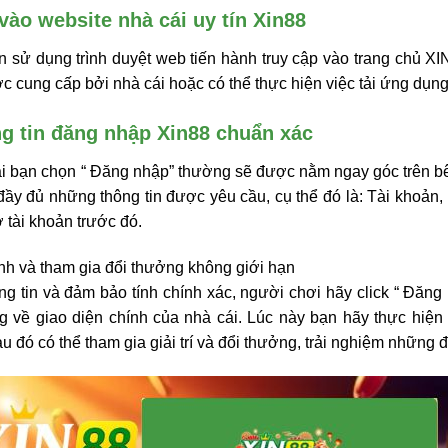
vào website nhà cái uy tín Xin88
ạn sử dụng trình duyệt web tiến hành truy cập vào
trang chủ X
 cung cấp bởi nhà cái hoặc có thể thực hiện việc tải ứng dụng 
ng tin đăng nhập Xin88 chuẩn xác
ái bạn chọn “ Đăng nhập” thường sẽ được nằm ngay góc trên bên 
đầy đủ những thông tin được yêu cầu, cụ thể đó là: Tài khoản
 tài khoản trước đó.
ình và tham gia đổi thưởng không giới hạn
ng tin và đảm bảo tính chính xác, người chơi hãy click “ Đăng 
g về giao diện chính của nhà cái. Lúc này bạn hãy thực hiệ
 đó có thể tham gia giải trí và đổi thưởng, trải nghiệm những đi