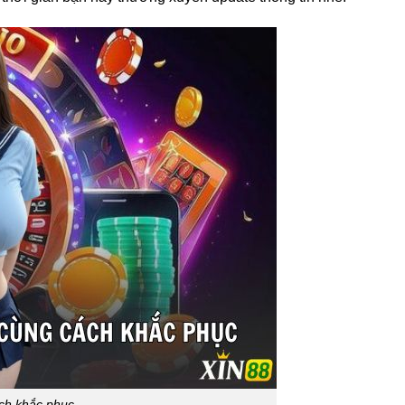
́ch khắc phục