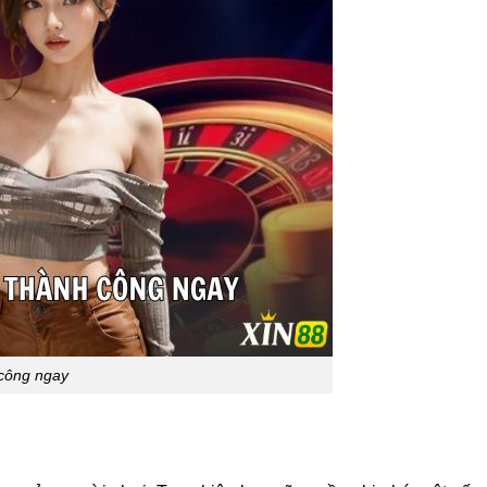
h công ngay