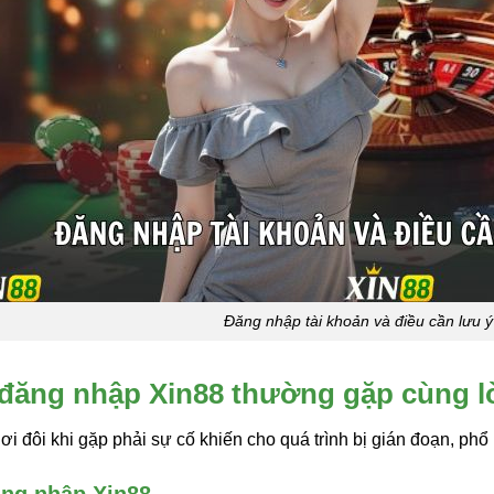
Đăng nhập tài khoản và điều cần lưu ý
đăng nhập Xin88 thường gặp cùng lời
đôi khi gặp phải sự cố khiến cho quá trình bị gián đoạn, phổ biê