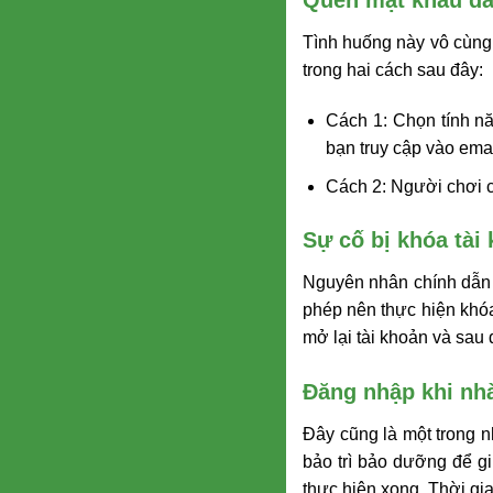
Quên mật khẩu đ
Tình huống này vô cùng ph
trong hai cách sau đây:
Cách 1: Chọn tính nă
bạn truy cập vào emai
Cách 2: Người chơi co
Sự cố bị khóa tài
Nguyên nhân chính dẫn đê
phép nên thực hiện khóa 
mở lại tài khoản và sau
Đăng nhập khi nhà c
Đây cũng là một trong n
bảo trì bảo dưỡng để 
thực hiện xong. Thời gi