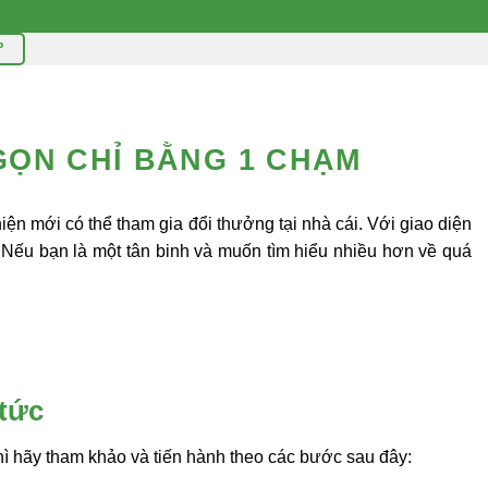
P
̣N CHỈ BẰNG 1 CHẠM
ện mới có thể tham gia đổi thưởng tại nhà cái. Với giao diện
 Nếu bạn là một tân binh và muốn tìm hiểu nhiều hơn về quá
tức
thì hãy tham khảo và tiến hành theo các bước sau đây: