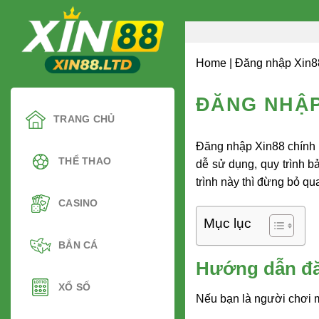
Bỏ
qua
nội
dung
Home
|
Đăng nhập Xin8
ĐĂNG NHẬP
TRANG CHỦ
Đăng nhập Xin88
chính 
THỂ THAO
dễ sử dụng, quy trình b
trình này thì đừng bỏ 
CASINO
Mục lục
BẮN CÁ
Hướng dẫn đă
XỔ SỐ
Nếu bạn là người chơi m